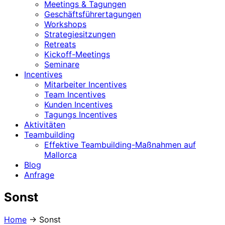
Meetings & Tagungen
Geschäftsführertagungen
Workshops
Strategiesitzungen
Retreats
Kickoff-Meetings
Seminare
Incentives
Mitarbeiter Incentives
Team Incentives
Kunden Incentives
Tagungs Incentives
Aktivitäten
Teambuilding
Effektive Teambuilding-Maßnahmen auf
Mallorca
Blog
Anfrage
Sonst
Home
→
Sonst