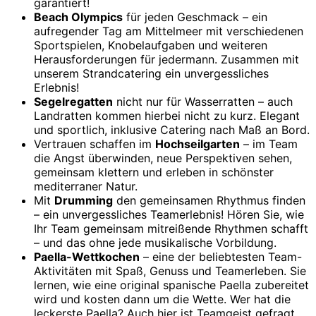
garantiert!
Beach Olympics
für jeden Geschmack – ein
aufregender Tag am Mittelmeer mit verschiedenen
Sportspielen, Knobelaufgaben und weiteren
Herausforderungen für jedermann. Zusammen mit
unserem Strandcatering ein unvergessliches
Erlebnis!
Segelregatten
nicht nur für Wasserratten – auch
Landratten kommen hierbei nicht zu kurz. Elegant
und sportlich, inklusive Catering nach Maß an Bord.
Vertrauen schaffen im
Hochseilgarten
– im Team
die Angst überwinden, neue Perspektiven sehen,
gemeinsam klettern und erleben in schönster
mediterraner Natur.
Mit
Drumming
den gemeinsamen Rhythmus finden
– ein unvergessliches Teamerlebnis! Hören Sie, wie
Ihr Team gemeinsam mitreißende Rhythmen schafft
– und das ohne jede musikalische Vorbildung.
Paella-Wettkochen
– eine der beliebtesten Team-
Aktivitäten mit Spaß, Genuss und Teamerleben. Sie
lernen, wie eine original spanische Paella zubereitet
wird und kosten dann um die Wette. Wer hat die
leckerste Paella? Auch hier ist Teamgeist gefragt.