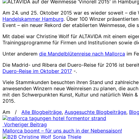
Am 24. und 25. Oktober 2015 war es wieder soweit – die
Handelskammer Hamburg
. Über 100 Winzer präsentierte
Event – ein neuer Rekord der etablierten Weinmesse, die 
Mit dabei war Christine Wolf für ALTAVIDA mit einem eig
Trainingsprogramme für Firmen und Institutionen sowie d
Unter anderem
die Mandelblütenreise nach Mallorca
im Fe
Die Madrid- und Ribera del Duero-Reise für 2016 ist berei
Duero-Reise im Oktober 2017
-.
Viele Stammkunden besuchten ihren Stand und zahlreiche I
anwesenden Winzern neue Weinreisen zu planen, die auch 
mit den Schwerpunkten Kunst, Kultur und natürlich Wein &
2015.
Am
/
Alle Blogbeiträge
,
Ausgesuchte Blogbeiträge
,
Blo
Vorheriger Beitrag
Mallorca boomt – für uns auch in der Nebensaison!