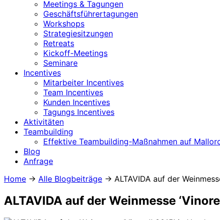
Meetings & Tagungen
Geschäftsführertagungen
Workshops
Strategiesitzungen
Retreats
Kickoff-Meetings
Seminare
Incentives
Mitarbeiter Incentives
Team Incentives
Kunden Incentives
Tagungs Incentives
Aktivitäten
Teambuilding
Effektive Teambuilding-Maßnahmen auf Mallor
Blog
Anfrage
Home
→
Alle Blogbeiträge
→
ALTAVIDA auf der Weinmesse
ALTAVIDA auf der Weinmesse ‘Vinore